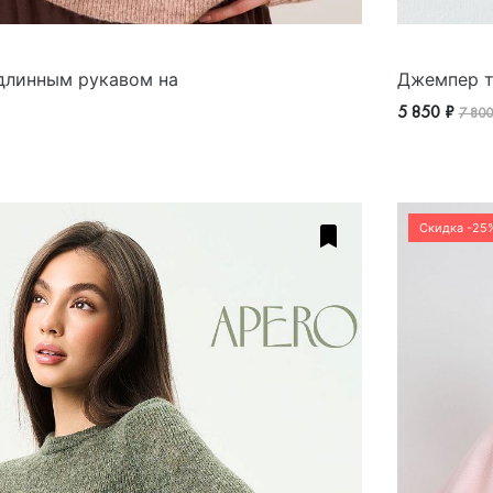
длинным рукавом на
Джемпер т
й
5 850 ₽
7 800
Скидка -25