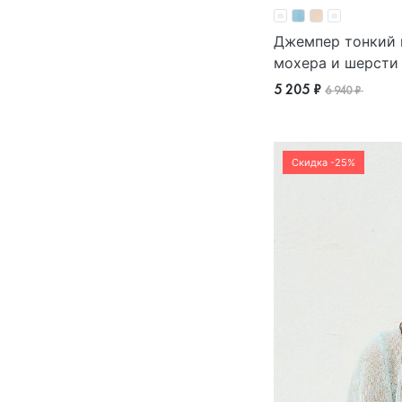
Джемпер тонкий 
мохера и шерсти
5 205 ₽
6 940 ₽
Скидка -25%