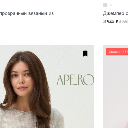
прозрачный вязаный из
Джемпер о
3 945 ₽
5 260
Скидка -25