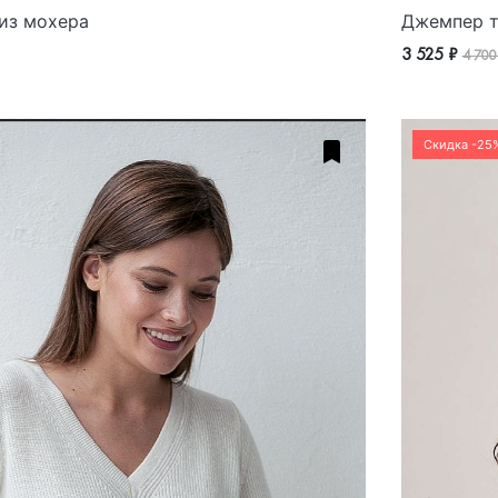
из мохера
Джемпер т
3 525 ₽
4 700
Скидка -25