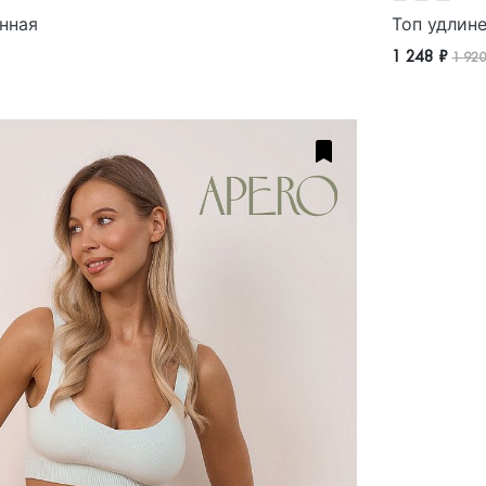
нная
Топ удлин
1 248 ₽
1 920