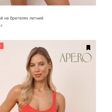
й на бретелях летний
 ₽
%