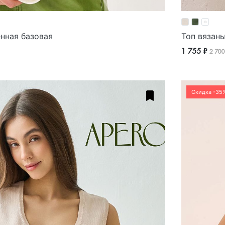
нная базовая
Топ вязаны
1 755 ₽
2 700
Скидка -35